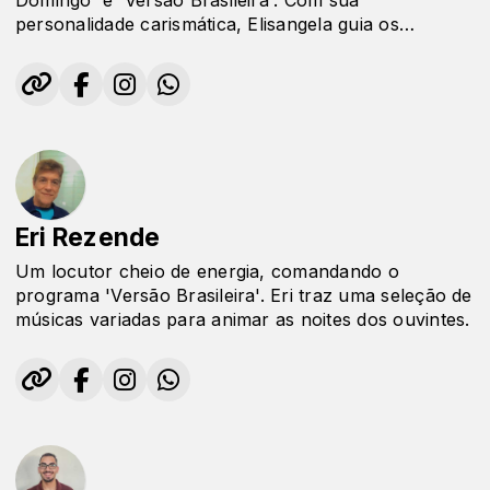
Domingo' e 'Versão Brasileira'. Com sua
personalidade carismática, Elisangela guia os
ouvintes em uma jornada musical pela manhã de
domingo, além de destacar o melhor da música
brasileira em seu programa 'Versão Brasileira'. Uma
experiência radiofônica enriquecedora sob sua
condução.
Eri Rezende
Um locutor cheio de energia, comandando o
programa 'Versão Brasileira'. Eri traz uma seleção de
músicas variadas para animar as noites dos ouvintes.