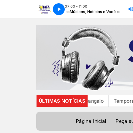
07:00 - 11:00
ias e Você com Elisangela Ribeiro
Músicas, Notícias e Você com Elisangel
las”, álbum que traz Ivete Sangalo
ÚLTIMAS NOTÍCIAS
Temporal e torn
Página Inicial
Peça s