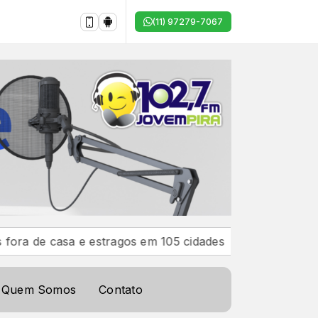
(11) 97279-7067
 casa e estragos em 105 cidades
Ciclone-bomba prov
Quem Somos
Contato